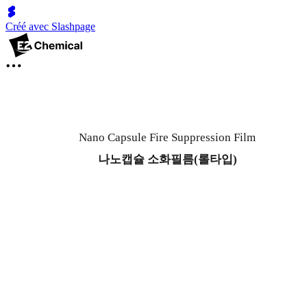
Créé avec Slashpage
Nano Capsule Fire Suppression Film
나노캡슐 소화필름(롤타입)